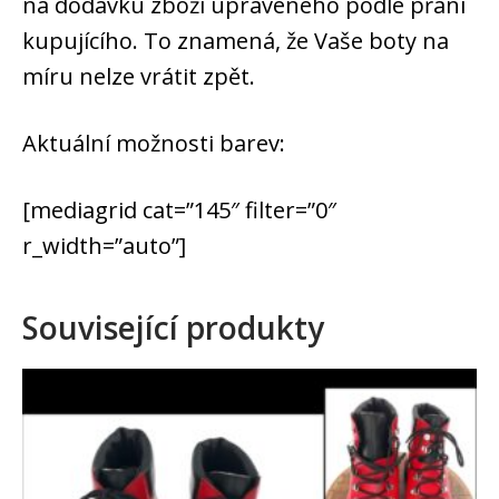
na dodávku zboží upraveného podle přání
kupujícího. To znamená, že Vaše boty na
míru nelze vrátit zpět.
Aktuální možnosti barev:
[mediagrid cat=”145″ filter=”0″
r_width=”auto”]
Související produkty